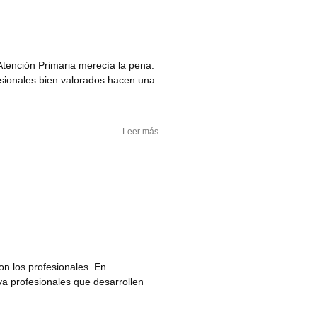
Atención Primaria merecía la pena.
esionales bien valorados hacen una
Leer más
on los profesionales. En
ya profesionales que desarrollen