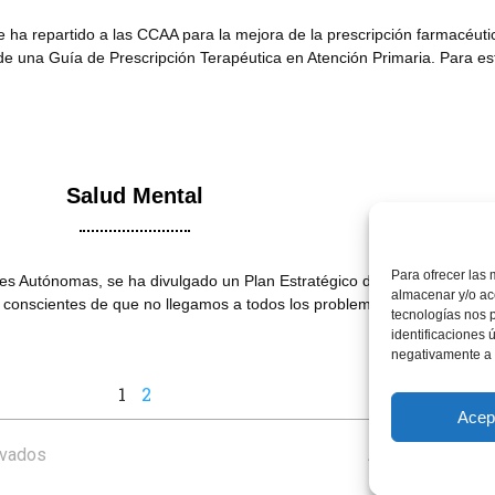
 ha repartido a las CCAA para la mejora de la prescripción farmacéuti
n de una Guía de Prescripción Terapéutica en Atención Primaria. Para e
Salud Mental
Para ofrecer las 
es Autónomas, se ha divulgado un Plan Estratégico de Salud Mental.E
almacenar y/o acc
s conscientes de que no llegamos a todos los problemas, o llegamos t
tecnologías nos 
identificaciones 
negativamente a c
1
2
Acep
rvados
Aviso Legal
–
Po