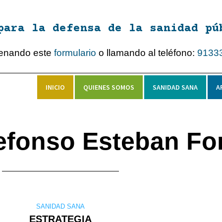
para la defensa de la sanidad pú
lenando este
formulario
o llamando al teléfono:
9133
INICIO
QUIENES SOMOS
SANIDAD SANA
A
defonso Esteban F
SANIDAD SANA
ESTRATEGIA