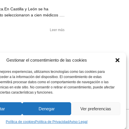
ca.En Castilla y León se ha
sto seleccionaron a cien médicos ….
Leer más
Gestionar el consentimiento de las cookies
mejores experiencias, utilizamos tecnologías como las cookies para
s un problema que afecta al 9% de
eder a la información del dispositivo. El consentimiento de estas
arde. Y somos capaces de ….
permitirá procesar datos como el comportamiento de navegación o las
únicas en este sitio. No consentir o retirar el consentimiento, puede afectar
iertas características y funciones.
Leer más
tar
Denegar
Ver preferencias
lítica de Privacidad
–
Política de Cookies
Política de cookies
Politica de Privacidad
Aviso Legal