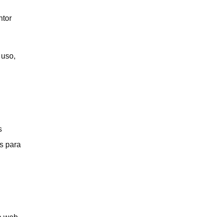
ntor
 uso,
s
s para