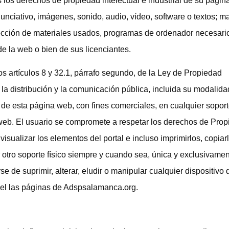
dos los derechos de propiedad intelectual e industrial de su págin
unciativo, imágenes, sonido, audio, vídeo, software o textos; m
lección de materiales usados, programas de ordenador necesari
 de la web o bien de sus licenciantes.
os artículos 8 y 32.1, párrafo segundo, de la Ley de Propiedad
la distribución y la comunicación pública, incluida su modalida
s de esta página web, con fines comerciales, en cualquier soport
la web. El usuario se compromete a respetar los derechos de Pro
á visualizar los elementos del portal e incluso imprimirlos, copiar
 otro soporte físico siempre y cuando sea, única y exclusivamen
de suprimir, alterar, eludir o manipular cualquier dispositivo 
 el las páginas de Adspsalamanca.org.