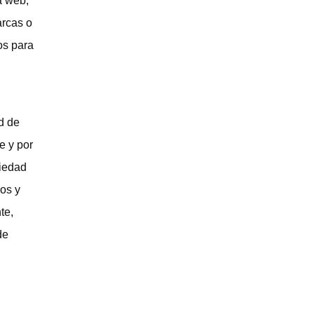
a web,
arcas o
os para
d de
e y por
piedad
los y
te,
de