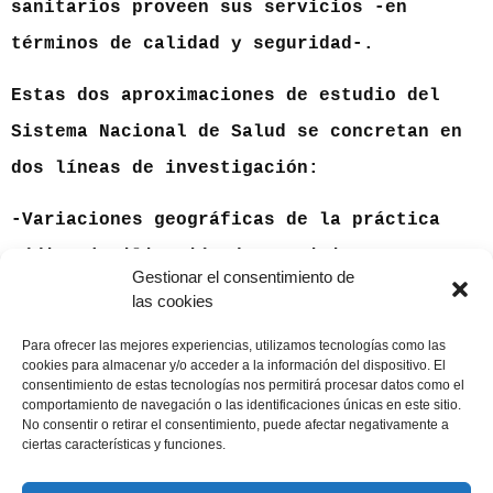
sanitarios proveen sus servicios -en
términos de calidad y seguridad-.
Estas dos aproximaciones de estudio del
Sistema Nacional de Salud se concretan en
dos líneas de investigación:
-Variaciones geográficas de la práctica
médica (utilización de servicios
Gestionar el consentimiento de
sanitarios y dispensación de fármacos en
las cookies
atención primaria de salud) y
Para ofrecer las mejores experiencias, utilizamos tecnologías como las
cookies para almacenar y/o acceder a la información del dispositivo. El
-Análisis de la calidad en los servicios
consentimiento de estas tecnologías nos permitirá procesar datos como el
comportamiento de navegación o las identificaciones únicas en este sitio.
sanitarios.
No consentir o retirar el consentimiento, puede afectar negativamente a
ciertas características y funciones.