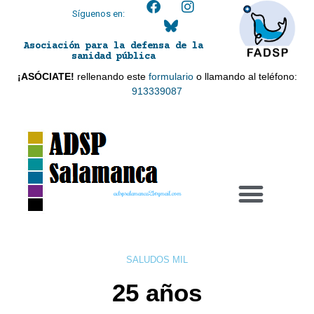
Síguenos en:
Asociación para la defensa de la
sanidad pública
¡ASÓCIATE!
rellenando este
formulario
o llamando al teléfono:
913339087
adspsalamanca21@gmail.com
SALUDOS MIL
25 años