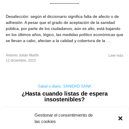
Desafección: según el diccionario significa falta de afecto o de
adhesión. A pesar que el grado de aceptación de la sanidad
pública, por parte de los ciudadanos, aún es alto, está bajando
en los últimos años, lógico, las medidas político económicas que
se llevan a cabo, afectan a la calidad y cobertura de la ….
Antonio Julián Martín
Leer más
12 diciembre, 2015
Salud a diario
,
SANIDAD SANA
¿Hasta cuando listas de espera
insostenibles?
Gestionar el consentimiento de
las cookies
Cuando se entra en El Portal de Salud de la Junta de Castilla y
León, y en el apartado dedicado al “ciudadano” se entra en