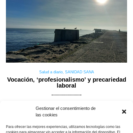
Salud a diario
,
SANIDAD SANA
Vocación, ‘profesionalismo’ y precariedad
laboral
Gestionar el consentimiento de
Dice Leonardo Sciascia en una nota al final de ‘La bruja y el
las cookies
capitán’ que lo que él hace, escribir, no se puede considerar un
trabajo: “trabajar es hacer aquellas cosas que no nos gusta
Para ofrecer las mejores experiencias, utilizamos tecnologías como las
hacer”. Es frecuente disfrutar con el ejercicio de un determinado
cookies para almacenar y/o acceder a la información del dispositivo. El