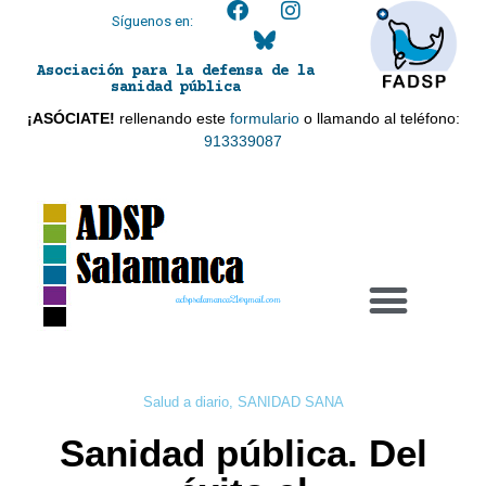
Síguenos en:
Asociación para la defensa de la
sanidad pública
¡ASÓCIATE!
rellenando este
formulario
o llamando al teléfono:
913339087
adspsalamanca21@gmail.com
Salud a diario
,
SANIDAD SANA
Sanidad pública. Del