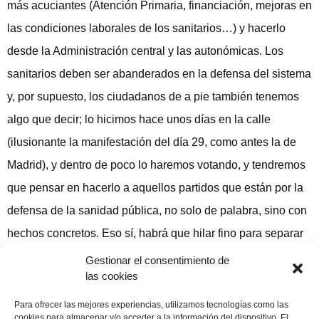
más acuciantes (Atención Primaria, financiación, mejoras en
las condiciones laborales de los sanitarios…) y hacerlo
desde la Administración central y las autonómicas. Los
sanitarios deben ser abanderados en la defensa del sistema
y, por supuesto, los ciudadanos de a pie también tenemos
algo que decir; lo hicimos hace unos días en la calle
(ilusionante la manifestación del día 29, como antes la de
Madrid), y dentro de poco lo haremos votando, y tendremos
que pensar en hacerlo a aquellos partidos que están por la
defensa de la sanidad pública, no solo de palabra, sino con
hechos concretos. Eso sí, habrá que hilar fino para separar
la paja (tan abundante) del grano (tan escaso).
Gestionar el consentimiento de
las cookies
Compartir publicación
Para ofrecer las mejores experiencias, utilizamos tecnologías como las
cookies para almacenar y/o acceder a la información del dispositivo. El