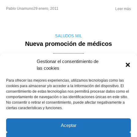
Pablo Unamuno
29 enero, 2011
Leer más
SALUDOS MIL
Nueva promoción de médicos
Gestionar el consentimiento de
Hoy celebra su fiesta de graduación la promoción de medicina
las cookies
2004-2010 y, en primer lugar, quiero transmitirle mi felicitación
por haber llegado al final del camino, salvadas las dificultades
Para ofrecer las mejores experiencias, utilizamos tecnologías como las
cookies para almacenar y/o acceder a la información del dispositivo. El
de sus 6 años de estancia en la Facultad de Medicina. Es
consentimiento de estas tecnologías nos permitirá procesar datos como el
posible que no se hayan cumplido los objetivos completos que
comportamiento de navegación o las identificaciones únicas en este sitio.
se resumen en ….
No consentir o retirar el consentimiento, puede afectar negativamente a
ciertas características y funciones.
Pablo Unamuno
9 mayo, 2010
Leer más
1
2
3
4
Aceptar