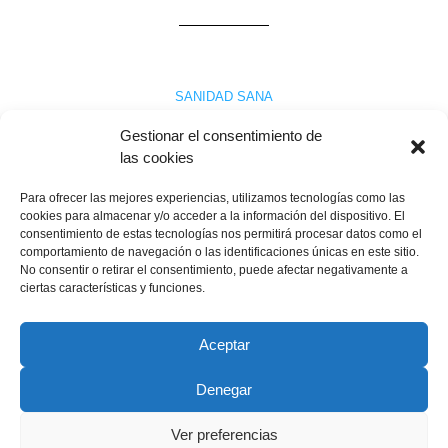
SANIDAD SANA
Recortando …a las mujeres
Gestionar el consentimiento de
las cookies
Para ofrecer las mejores experiencias, utilizamos tecnologías como las
En Salamanca no ha hecho falta la llegada de Rajoy para iniciar
cookies para almacenar y/o acceder a la información del dispositivo. El
recortes. Ya transitan aquí desde hace tiempo; pero aún es más
consentimiento de estas tecnologías nos permitirá procesar datos como el
grave, no reponen equipamientos y amortizan plazas aunque
comportamiento de navegación o las identificaciones únicas en este sitio.
puedan ser muy necesarias. Veamos un ejemplo en la atención
No consentir o retirar el consentimiento, puede afectar negativamente a
a la mujer y en concreto a las gestantes: Desde hace ya año ….
ciertas características y funciones.
Maximiliano Diego
14 enero, 2012
Leer más
Aceptar
Denegar
Copyright © 2022 ADSP Salamanca. Todos los derechos
reservados
Ver preferencias