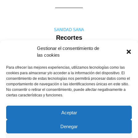
SANIDAD SANA
Recortes
Gestionar el consentimiento de
las cookies
Se han puesto de moda los recortes en casi todos los ámbitos
Para ofrecer las mejores experiencias, utilizamos tecnologías como las
de la vida pública. Pero ¿Quién recorta y para que? Los
cookies para almacenar y/o acceder a la información del dispositivo. El
ciudadanos debemos conocer la respuesta a estas preguntas.
consentimiento de estas tecnologías nos permitirá procesar datos como el
El fin de semana de navidad 2.000 personas aproximadamente
comportamiento de navegación o las identificaciones únicas en este sitio.
han acudido al Servicio de urgencias del hospital de Salamanca
No consentir o retirar el consentimiento, puede afectar negativamente a
aquejados de alguna dolencia. ….
ciertas características y funciones.
María Teresa Muñoz
8 enero, 2012
Leer más
Aceptar
Denegar
Copyright © 2022 ADSP Salamanca. Todos los derechos
reservados