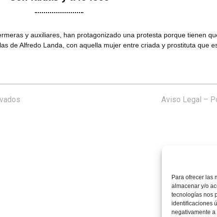
ermeras y auxiliares, han protagonizado una protesta porque tienen que
as de Alfredo Landa, con aquella mujer entre criada y prostituta que 
rvados
Aviso Legal
–
Po
Para ofrecer las 
almacenar y/o acc
tecnologías nos 
identificaciones 
negativamente a c