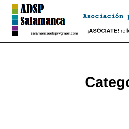
Asociación 
¡ASÓCIATE!
rel
salamancaadsp@gmail.com
Catego