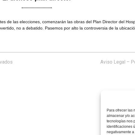
es de las elecciones, comenzarán las obras del Plan Director del Hosp
vertido, no a debatido. Pasemos por alto la controversia de la ubicaci
rvados
Aviso Legal
–
Po
Para ofrecer las 
almacenar y/o acc
tecnologías nos 
identificaciones 
negativamente a c