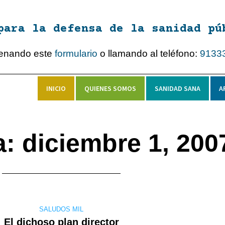
para la defensa de la sanidad pú
lenando este
formulario
o llamando al teléfono:
9133
INICIO
QUIENES SOMOS
SANIDAD SANA
A
a: diciembre 1, 200
SALUDOS MIL
El dichoso plan director