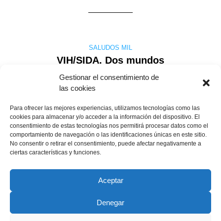
SALUDOS MIL
VIH/SIDA. Dos mundos
Gestionar el consentimiento de
las cookies
La generalización de los tratamientos combinados en los países
Para ofrecer las mejores experiencias, utilizamos tecnologías como las
occidentales ha puesto de manifiesto la existencia de dos
cookies para almacenar y/o acceder a la información del dispositivo. El
mundos en la Infección por VIH/sida, un mundo desarrollado (al
consentimiento de estas tecnologías nos permitirá procesar datos como el
cual felizmente pertenecemos) que ha reducido la tasa de
comportamiento de navegación o las identificaciones únicas en este sitio.
enfermedad y muerte en un 25 % en el último año, y un mundo
No consentir o retirar el consentimiento, puede afectar negativamente a
no desarrollado, donde ….
ciertas características y funciones.
aurelio-fuertes
1 diciembre, 1998
Leer más
Aceptar
Denegar
Copyright © 2022 ADSP Salamanca. Todos los derechos
reservados