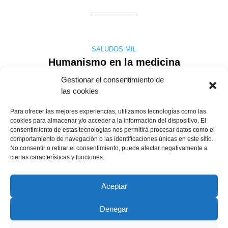
SALUDOS MIL
Humanismo en la medicina
Gestionar el consentimiento de
las cookies
En una ciencia donde han existido figuras notables en el campo
Para ofrecer las mejores experiencias, utilizamos tecnologías como las
del humanismo, que se ha postulado más como arte que como
cookies para almacenar y/o acceder a la información del dispositivo. El
ciencia, donde la cercanía a la persona y la confianza tienen un
consentimiento de estas tecnologías nos permitirá procesar datos como el
elevado valor terapéutico, en la medicina, estamos perdiendo
comportamiento de navegación o las identificaciones únicas en este sitio.
pie en el terreno de las relaciones humanas. El avance científico
No consentir o retirar el consentimiento, puede afectar negativamente a
es ….
ciertas características y funciones.
Miguel González Hierro
26 abril, 2009
Leer más
Aceptar
Denegar
Copyright © 2022 ADSP Salamanca. Todos los derechos
reservados