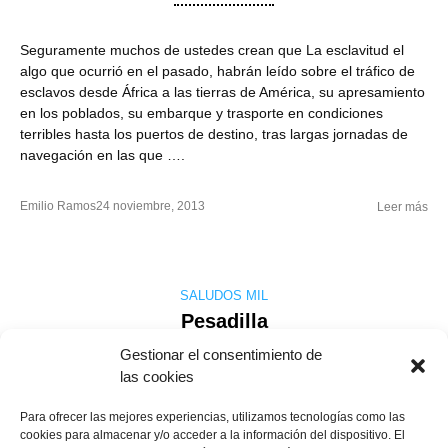
Seguramente muchos de ustedes crean que La esclavitud el
algo que ocurrió en el pasado, habrán leído sobre el tráfico de
esclavos desde África a las tierras de América, su apresamiento
en los poblados, su embarque y trasporte en condiciones
terribles hasta los puertos de destino, tras largas jornadas de
navegación en las que ….
Emilio Ramos
24 noviembre, 2013
Leer más
SALUDOS MIL
Pesadilla
Gestionar el consentimiento de
las cookies
Reducir a la mitad la pobreza extrema, reducir en dos terceras
Para ofrecer las mejores experiencias, utilizamos tecnologías como las
partes la tasa de mortalidad de los niños menores de 5 años,
cookies para almacenar y/o acceder a la información del dispositivo. El
reducir la tasa de mortalidad materna en tres cuartas partes,