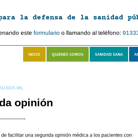
para la defensa de la sanidad pú
lenando este
formulario
o llamando al teléfono:
9133
INICIO
QUIENES SOMOS
SANIDAD SANA
A
ALUDOS MIL
da opinión
n de facilitar una segunda opinión médica a los pacientes con