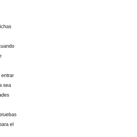
dichas
 cuando
e
 entrar
ca sea
dades
 pruebas
para el