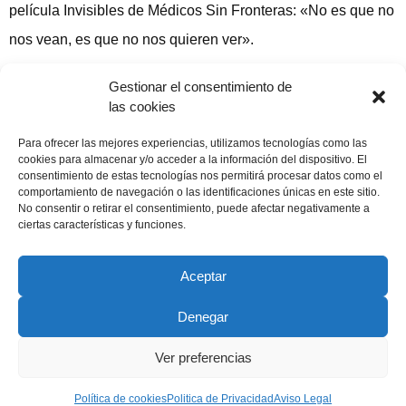
película Invisibles de Médicos Sin Fronteras: «No es que no
nos vean, es que no nos quieren ver».
Emilio Ramos. El Adelanto 29 Dicembre 2007
Gestionar el consentimiento de
las cookies
Compartir publicación
Para ofrecer las mejores experiencias, utilizamos tecnologías como las
cookies para almacenar y/o acceder a la información del dispositivo. El
consentimiento de estas tecnologías nos permitirá procesar datos como el
comportamiento de navegación o las identificaciones únicas en este sitio.
No consentir o retirar el consentimiento, puede afectar negativamente a
29 diciembre, 2007
ciertas características y funciones.
Aceptar
Denegar
Copyright © 2022 ADSP Salamanca. Todos los derechos
reservados
Ver preferencias
Aviso Legal
–
Política de Privacidad
–
Política de Cookies
Política de cookies
Politica de Privacidad
Aviso Legal