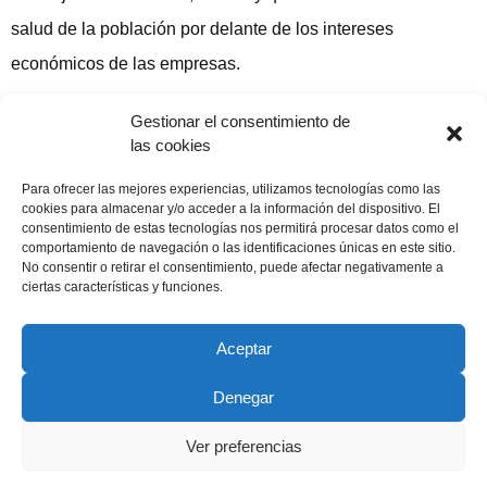
salud de la población por delante de los intereses
económicos de las empresas.
Gestionar el consentimiento de
las cookies
Compartir publicación
Para ofrecer las mejores experiencias, utilizamos tecnologías como las
cookies para almacenar y/o acceder a la información del dispositivo. El
consentimiento de estas tecnologías nos permitirá procesar datos como el
comportamiento de navegación o las identificaciones únicas en este sitio.
No consentir o retirar el consentimiento, puede afectar negativamente a
19 diciembre, 2012
ciertas características y funciones.
Aceptar
Denegar
Copyright © 2022 ADSP Salamanca. Todos los derechos
reservados
Ver preferencias
Aviso Legal
–
Política de Privacidad
–
Política de Cookies