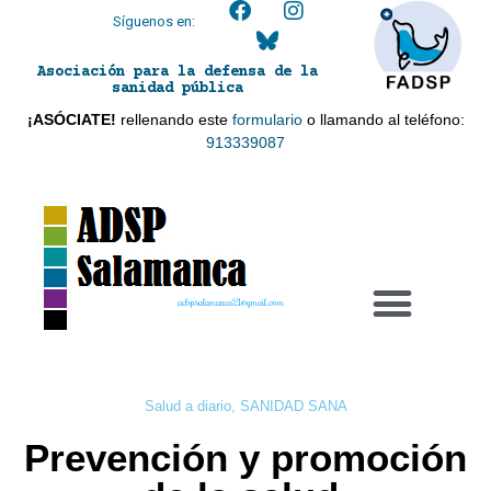
Síguenos en:
Asociación para la defensa de la
sanidad pública
¡ASÓCIATE!
rellenando este
formulario
o llamando al teléfono:
913339087
adspsalamanca21@gmail.com
Salud a diario
,
SANIDAD SANA
Prevención y promoción