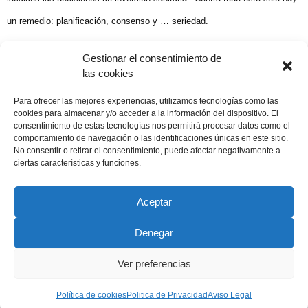
un remedio: planificación, consenso y … seriedad.
Miguel González Hierro. El Adelanto 18 agosto de 2001
Gestionar el consentimiento de
las cookies
Compartir publicación
Para ofrecer las mejores experiencias, utilizamos tecnologías como las
cookies para almacenar y/o acceder a la información del dispositivo. El
consentimiento de estas tecnologías nos permitirá procesar datos como el
comportamiento de navegación o las identificaciones únicas en este sitio.
No consentir o retirar el consentimiento, puede afectar negativamente a
18 agosto, 2001
ciertas características y funciones.
Aceptar
Denegar
Copyright © 2022 ADSP Salamanca. Todos los derechos
reservados
Ver preferencias
Aviso Legal
–
Política de Privacidad
–
Política de Cookies
Política de cookies
Politica de Privacidad
Aviso Legal