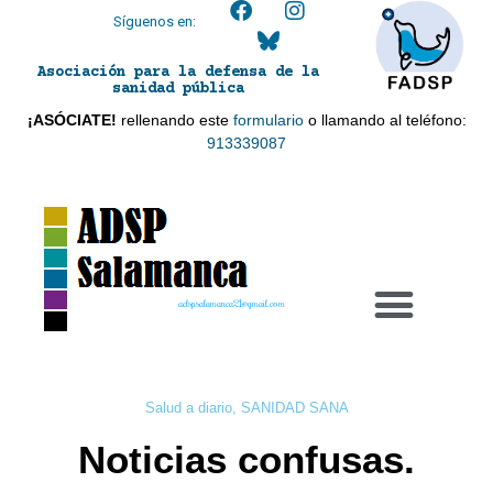
Síguenos en:
Asociación para la defensa de la
sanidad pública
¡ASÓCIATE!
rellenando este
formulario
o llamando al teléfono:
913339087
adspsalamanca21@gmail.com
Salud a diario
,
SANIDAD SANA
Noticias confusas.