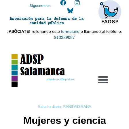
Síguenos en:
Asociación para la defensa de la
sanidad pública
¡ASÓCIATE!
rellenando este
formulario
o llamando al teléfono:
913339087
adspsalamanca21@gmail.com
Salud a diario
,
SANIDAD SANA
Mujeres y ciencia