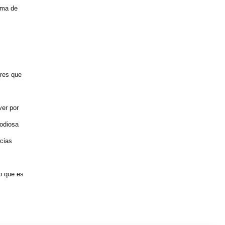
ema de
ores que
ver por
 odiosa
ncias
o que es