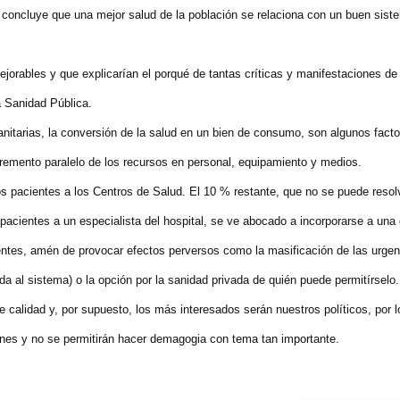
 concluye que una mejor salud de la población se relaciona con un buen sist
orables y que explicarían el porqué de tantas críticas y manifestaciones de
a Sanidad Pública.
sanitarias, la conversión de la salud en un bien de consumo, son algunos fact
remento paralelo de los recursos en personal, equipamiento y medios.
os pacientes a los Centros de Salud. El 10 % restante, que no se puede resol
 pacientes a un especialista del hospital, se ve abocado a incorporarse a una
ientes, amén de provocar efectos perversos como la masificación de las urge
a al sistema) o la opción por la sanidad privada de quién puede permitírselo.
alidad y, por supuesto, los más interesados serán nuestros políticos, por l
nes y no se permitirán hacer demagogia con tema tan importante.