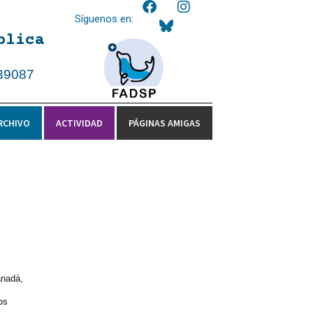
Síguenos en:
blica
39087
RCHIVO
ACTIVIDAD
PÁGINAS AMIGAS
anadá,
os