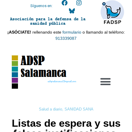
Síguenos en:
Asociación para la defensa de la
sanidad pública
¡ASÓCIATE!
rellenando este
formulario
o llamando al teléfono:
913339087
adspsalamanca21@gmail.com
Salud a diario
,
SANIDAD SANA
Listas de espera y sus