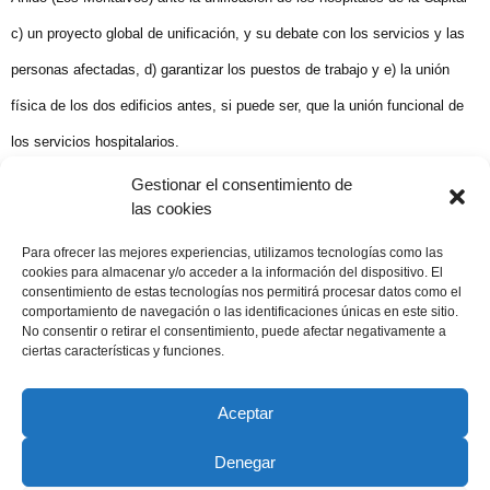
c) un proyecto global de unificación, y su debate con los servicios y las
personas afectadas, d) garantizar los puestos de trabajo y e) la unión
física de los dos edificios antes, si puede ser, que la unión funcional de
los servicios hospitalarios.
PABLO DE UNAMUNO. El Adelanto 15 Julio 2000
Gestionar el consentimiento de
las cookies
Compartir publicación
Para ofrecer las mejores experiencias, utilizamos tecnologías como las
cookies para almacenar y/o acceder a la información del dispositivo. El
consentimiento de estas tecnologías nos permitirá procesar datos como el
comportamiento de navegación o las identificaciones únicas en este sitio.
No consentir o retirar el consentimiento, puede afectar negativamente a
15 julio, 2000
ciertas características y funciones.
Aceptar
Denegar
Copyright © 2022 ADSP Salamanca. Todos los derechos