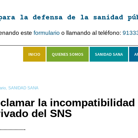
para la defensa de la sanidad pú
lenando este
formulario
o llamando al teléfono:
9133
INICIO
QUIENES SOMOS
SANIDAD SANA
A
ario
,
SANIDAD SANA
clamar la incompatibilidad
rivado del SNS