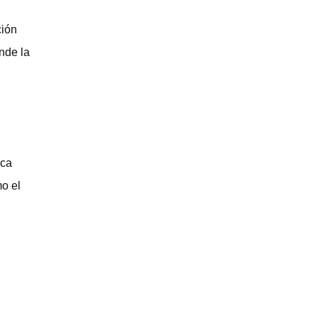
ción
onde la
ica
mo el