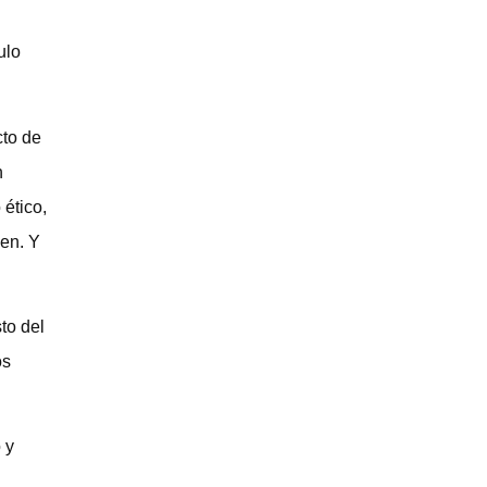
ulo
cto de
n
 ético,
cen. Y
to del
os
 y