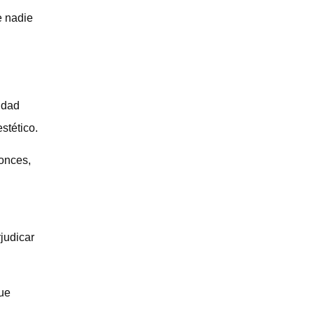
e nadie
lidad
stético.
tonces,
rjudicar
que