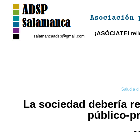
Asociación 
¡ASÓCIATE!
rel
salamancaadsp@gmail.com
Salud a di
La sociedad debería re
público-p