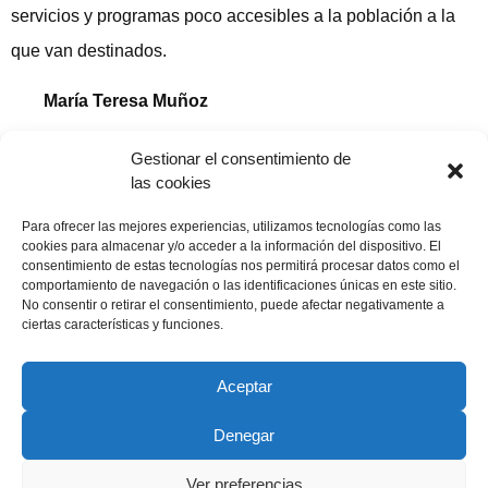
servicios y programas poco accesibles a la población a la
que van destinados.
María Teresa Muñoz
Publicado en «El Adelanto», 21 Abril 2007
Gestionar el consentimiento de
las cookies
Compartir publicación
Para ofrecer las mejores experiencias, utilizamos tecnologías como las
cookies para almacenar y/o acceder a la información del dispositivo. El
consentimiento de estas tecnologías nos permitirá procesar datos como el
comportamiento de navegación o las identificaciones únicas en este sitio.
No consentir o retirar el consentimiento, puede afectar negativamente a
21 abril, 2007
ciertas características y funciones.
Aceptar
Denegar
Copyright © 2022 ADSP Salamanca. Todos los derechos
reservados
Ver preferencias