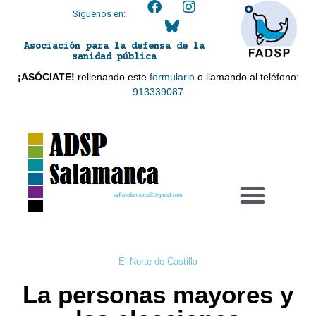
Síguenos en:
Asociación para la defensa de la
sanidad pública
¡ASÓCIATE!
rellenando este
formulario
o llamando al teléfono:
913339087
adspsalamanca21@gmail.com
El Norte de Castilla
La personas mayores y