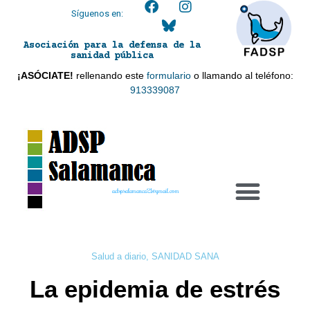
Síguenos en:
Asociación para la defensa de la
sanidad pública
¡ASÓCIATE!
rellenando este
formulario
o llamando al teléfono:
913339087
adspsalamanca21@gmail.com
Salud a diario
,
SANIDAD SANA
La epidemia de estrés