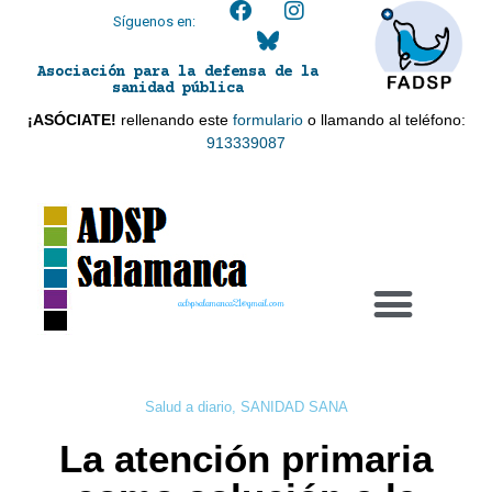
Síguenos en:
Asociación para la defensa de la
sanidad pública
¡ASÓCIATE!
rellenando este
formulario
o llamando al teléfono:
913339087
adspsalamanca21@gmail.com
Salud a diario
,
SANIDAD SANA
La atención primaria