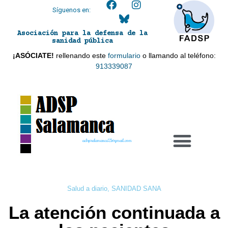
Síguenos en:
Asociación para la defensa de la
sanidad pública
¡ASÓCIATE!
rellenando este
formulario
o llamando al teléfono:
913339087
adspsalamanca21@gmail.com
Salud a diario
,
SANIDAD SANA
La atención continuada a