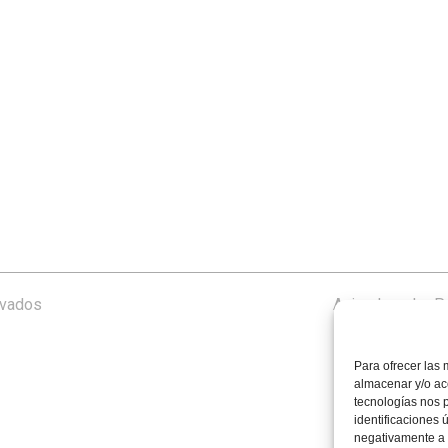
rvados
Aviso Legal
–
Po
Para ofrecer las 
almacenar y/o acc
tecnologías nos 
identificaciones 
negativamente a c