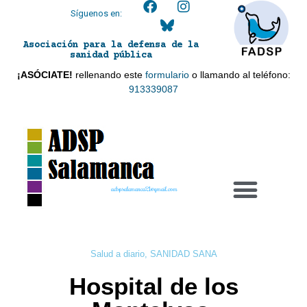
Síguenos en:
Asociación para la defensa de la
sanidad pública
¡ASÓCIATE!
rellenando este
formulario
o llamando al teléfono:
913339087
adspsalamanca21@gmail.com
Salud a diario
,
SANIDAD SANA
Hospital de los