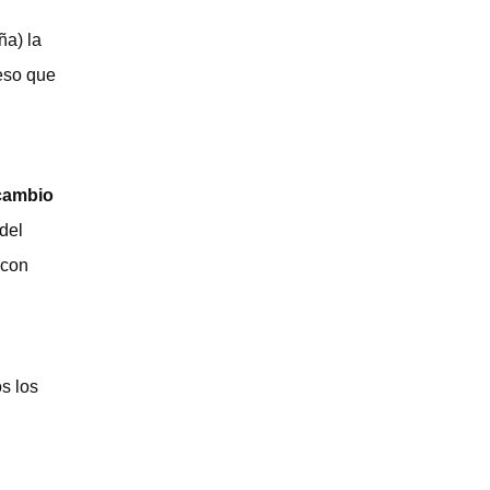
ña) la
 eso que
 cambio
 del
 con
os los