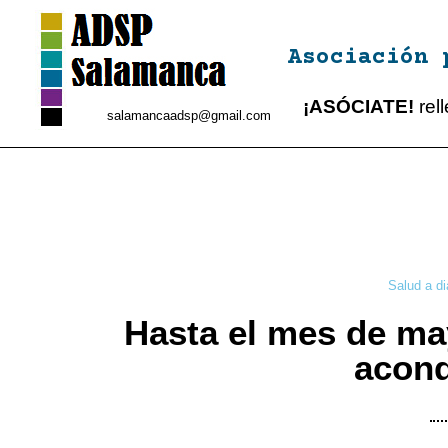
Asociación 
¡ASÓCIATE!
rel
salamancaadsp@gmail.com
Salud a di
Hasta el mes de may
acond