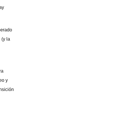
ay
perado
(y la
ra
eo y
nsición