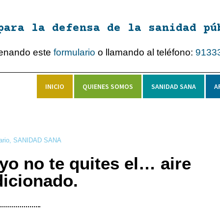
para la defensa de la sanidad pú
lenando este
formulario
o llamando al teléfono:
9133
INICIO
QUIENES SOMOS
SANIDAD SANA
A
ario
,
SANIDAD SANA
o no te quites el… aire
icionado.