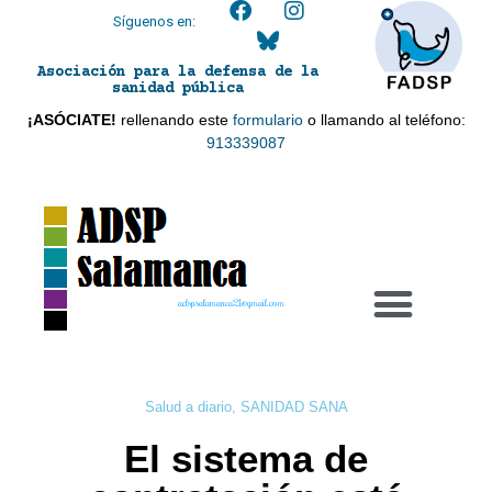
Síguenos en:
Asociación para la defensa de la
sanidad pública
¡ASÓCIATE!
rellenando este
formulario
o llamando al teléfono:
913339087
adspsalamanca21@gmail.com
Salud a diario
,
SANIDAD SANA
El sistema de