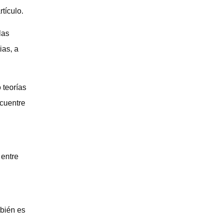
tículo.
las
ias, a
 teorías
ncuentre
 entre
mbién es