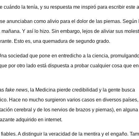
uándo la tenía, y su respuesta me inspiró para escribir este ar
e anunciaban como alivio para el dolor de las piernas. Según 
a mañana. Y así lo hizo. Sin embargo, lejos de aliviar sus molest
grante. Esto es, una quemadura de segundo grado.
Una sociedad que pone en entredicho a la ciencia, promulgando
 que por otro lado está dispuesta a probar cualquier cosa que e
las
fake news
, la Medicina pierde credibilidad y la gente busca
ico. Hace no mucho surgieron varios casos en diversos países,
ación cerebral y de los nervios de brazos y piernas), en alguna
zante adquirido en internet.
ables. A distinguir la veracidad de la mentira y el engaño. Ta