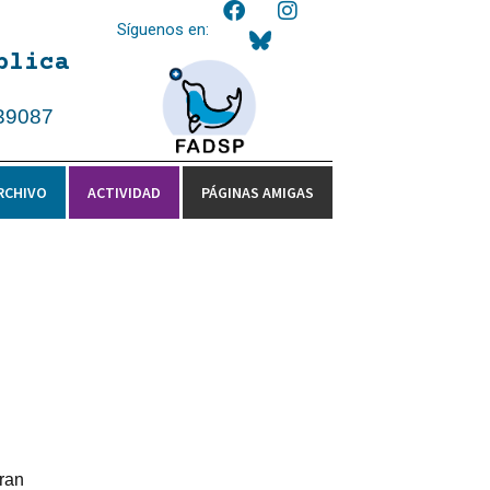
Síguenos en:
blica
39087
RCHIVO
ACTIVIDAD
PÁGINAS AMIGAS
gran