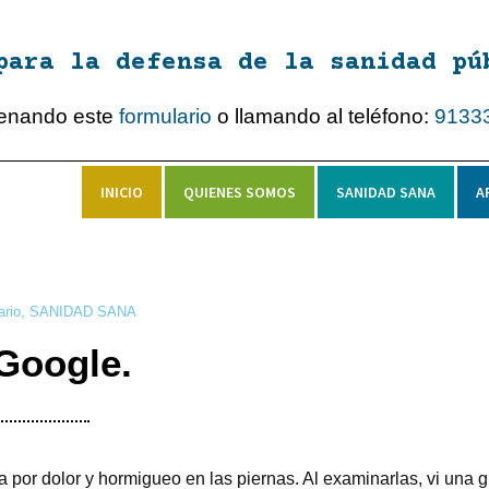
para la defensa de la sanidad pú
lenando este
formulario
o llamando al teléfono:
9133
INICIO
QUIENES SOMOS
SANIDAD SANA
A
ario
,
SANIDAD SANA
Google.
por dolor y hormigueo en las piernas. Al examinarlas, vi una 