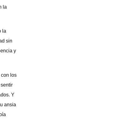
n la
 la
ad sin
dencia y
 con los
sentir
ados. Y
su ansia
bía