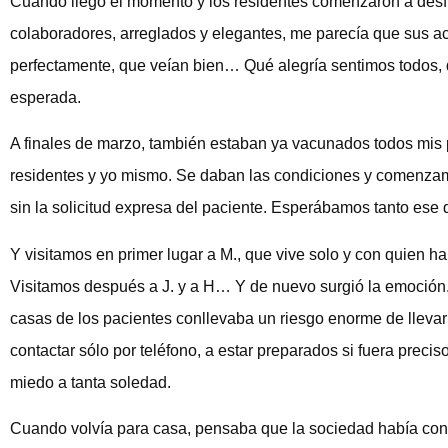
Cuando llegó el momento y los residentes comenzaron a desfila
colaboradores, arreglados y elegantes, me parecía que sus a
perfectamente, que veían bien… Qué alegría sentimos todos, qu
esperada.
A finales de marzo, también estaban ya vacunados todos mis 
residentes y yo mismo. Se daban las condiciones y comenzamos a
sin la solicitud expresa del paciente. Esperábamos tanto ese
Y visitamos en primer lugar a M., que vive solo y con quien h
Visitamos después a J. y a H… Y de nuevo surgió la emoción. 
casas de los pacientes conllevaba un riesgo enorme de lleva
contactar sólo por teléfono, a estar preparados si fuera preci
miedo a tanta soledad.
Cuando volvía para casa, pensaba que la sociedad había cons