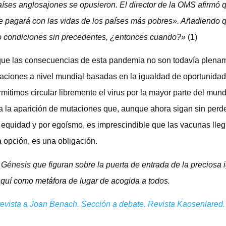
íses anglosajones se opusieron. El director de la OMS afirmó 
se pagará con las vidas de los países más pobres». Añadiendo 
jo condiciones sin precedentes, ¿entonces cuando?»
(1)
 que las consecuencias de esta pandemia no son todavía plena
uaciones a nivel mundial basadas en la igualdad de oportunida
itimos circular libremente el virus por la mayor parte del mun
a la aparición de mutaciones que, aunque ahora sigan sin perd
or equidad y por egoísmo, es imprescindible que las vacunas lle
 opción, es una obligación.
l Génesis que figuran sobre la puerta de entrada de la preciosa 
 aquí como metáfora de lugar de acogida a todos.
trevista a Joan Benach. Sección a debate. Revista Kaosenlared.