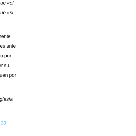
que «el
que «si
mente
des ante
do por
er su
guen por
iglesia
 10