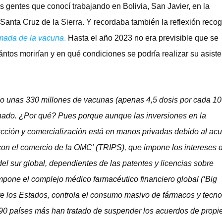
 gentes que conocí trabajando en Bolivia, San Javier, en la
Santa Cruz de la Sierra. Y recordaba también la reflexión reco
amada de la vacuna
.
Hasta el año 2023 no era previsible que se
ntos morirían y en qué condiciones se podría realizar su asist
o unas 330 millones de vacunas (apenas 4,5 dosis por cada 1
nado. ¿Por qué? Pues porque aunque las inversiones en la
cción y comercialización está en manos privadas debido al ac
con el comercio de la OMC’ (TRIPS), que impone los intereses d
el sur global, dependientes de las patentes y licencias sobre
mpone el complejo médico farmacéutico financiero global (‘Big
re los Estados, controla el consumo masivo de fármacos y tecno
y 90 países más han tratado de suspender los acuerdos de prop