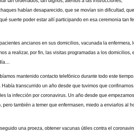
r tan ordenados, tan dignos, atentos a las instrucciones,
chaques habían desaparecido, que se movían sin dificultad, que
é suerte poder estar allí participando en esa ceremonia tan fel
pacientes ancianos en sus domicilios, vacunada la enfermera, 
 realizar, por fin, las visitas programadas a los domicilios, e
 día…
abíamos mantenido contacto telefónico durante todo este tiempo
Había transcurrido un año desde que tuvimos que confinarnos. 
rles la infección por coronavirus. Un año desde que empezamos
so, pero también a temer que enfermasen, miedo a enviarlos al ho
eguido una proeza, obtener vacunas útiles contra el coronavir