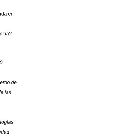
gida en
encia?
00
uerdo de
e las
logías
iedad