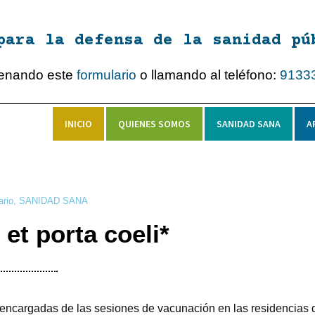
para la defensa de la sanidad pú
lenando este
formulario
o llamando al teléfono:
9133
INICIO
QUIENES SOMOS
SANIDAD SANA
A
ario
,
SANIDAD SANA
et porta coeli*
encargadas de las sesiones de vacunación en las residencias 