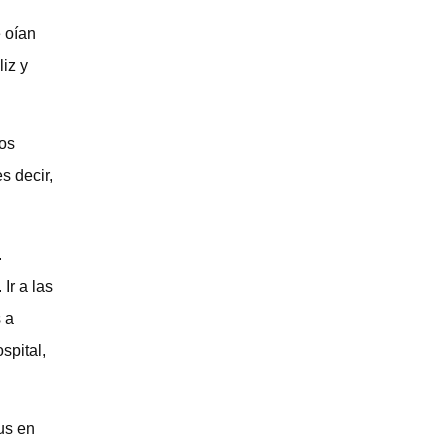
 oían
iz y
los
s decir,
.
Ir a las
 a
spital,
us en