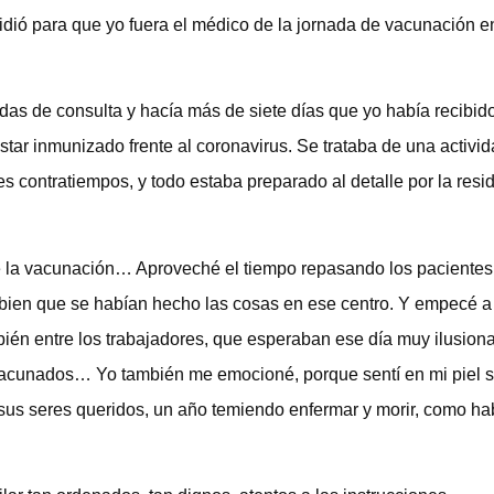
idió para que yo fuera el médico de la jornada de vacunación e
as de consulta y hacía más de siete días que yo había recibido
star inmunizado frente al coronavirus. Se trataba de una activid
 contratiempos, y todo estaba preparado al detalle por la resi
de la vacunación… Aproveché el tiempo repasando los pacientes
bien que se habían hecho las cosas en ese centro. Y empecé a 
bién entre los trabajadores, que esperaban ese día muy ilusion
n vacunados… Yo también me emocioné, porque sentí en mi piel 
a sus seres queridos, un año temiendo enfermar y morir, como ha