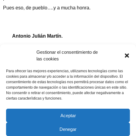
Pues eso, de pueblo….y a mucha honra.
Antonio Julián Martín.
Publicado en «El Adelanto», 9 mayo 2004
Gestionar el consentimiento de
las cookies
Compartir publicación
Para ofrecer las mejores experiencias, utilizamos tecnologías como las
cookies para almacenar y/o acceder a la información del dispositivo. El
consentimiento de estas tecnologías nos permitirá procesar datos como el
comportamiento de navegación o las identificaciones únicas en este sitio.
No consentir o retirar el consentimiento, puede afectar negativamente a
9 mayo, 2004
ciertas características y funciones.
Aceptar
Denegar
Copyright © 2022 ADSP Salamanca. Todos los derechos