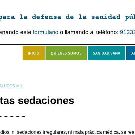
para la defensa de la sanidad pú
lenando este
formulario
o llamando al teléfono:
9133
INICIO
QUIENES SOMOS
SANIDAD SANA
A
ALUDOS MIL
tas sedaciones
ios, ni sedaciones irregulares, ni mala práctica médica, se rea