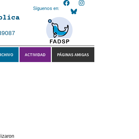
Síguenos en:
blica
39087
RCHIVO
ACTIVIDAD
PÁGINAS AMIGAS
lizaron