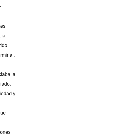
e
es,
cia
rido
rminal,
ciaba la
iado.
iedad y
que
iones