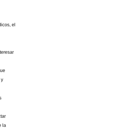
icos, el
teresar
que
 y
s
tar
 la