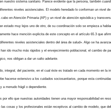
 en nuestro sistema sanitario. Parece evidente que la persona, también cuand
diferentes niveles asistenciales. El modelo heredado lo conforman un nivel de
a a cabo en Atención Primaria (AP) y un nivel de atención episódica y transvers
an estado muy lejos uno de otro, de su coordinación solo se empieza a hablar
amente hace mención explicita de este concepto en el artículo 65.3 que afir
 diferentes niveles asistenciales dentro del área de salud». Algo se ha avanz
s han ido mucho más rápidos y el envejecimiento poblacional, el cambio de pa
ico, nos obligan a dar un salto adelante.
, integral, del paciente, en el cual éste es tratado en cada momento en la i
be hacerse extensivo a los cuidados sociosanitarios, porque esta continuida
 y a menudo frágil o dependiente.
or ello que nuestras autoridades tienen una mayor responsabilidad en reso
 las cosas y los profesionales están receptivos al cambio de modelo, que de