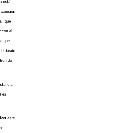
o está
 atención
al, que
 con el
ma que
ado desde
trón de
nstancia
d es
lver este
be