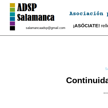
Asociación 
¡ASÓCIATE!
rel
salamancaadsp@gmail.com
S
Continuid