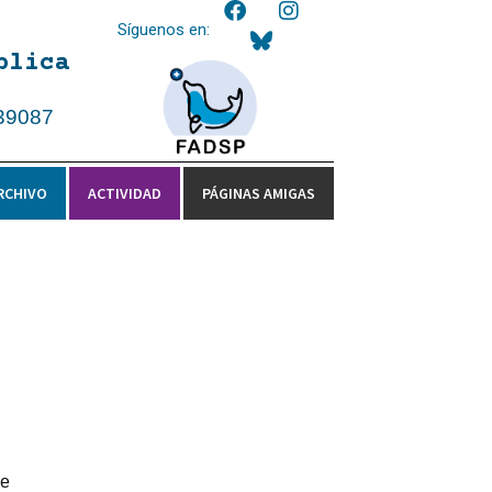
Síguenos en:
blica
39087
RCHIVO
ACTIVIDAD
PÁGINAS AMIGAS
ue