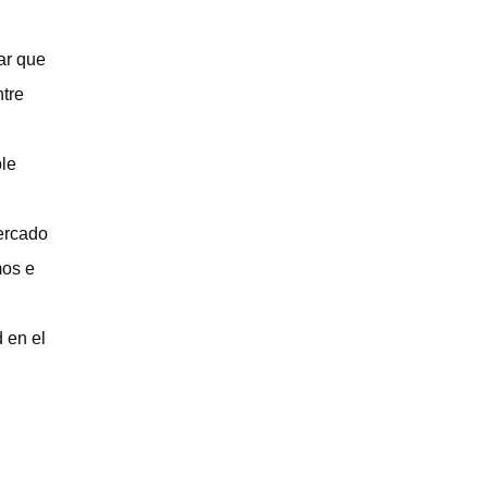
ar que
ntre
ble
cercado
mos e
 en el