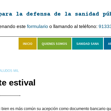
para la defensa de la sanidad pú
lenando este
formulario
o llamando al teléfono:
9133
INICIO
QUIENES SOMOS
SANIDAD SANA
A
ALUDOS MIL
te estival
e, si bien es más común su acepción como documento bancario q