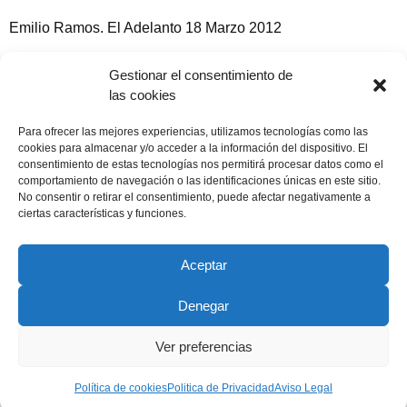
Emilio Ramos. El Adelanto 18 Marzo 2012
Gestionar el consentimiento de
las cookies
Compartir publicación
Para ofrecer las mejores experiencias, utilizamos tecnologías como las
cookies para almacenar y/o acceder a la información del dispositivo. El
consentimiento de estas tecnologías nos permitirá procesar datos como el
comportamiento de navegación o las identificaciones únicas en este sitio.
No consentir o retirar el consentimiento, puede afectar negativamente a
21 marzo, 2012
ciertas características y funciones.
Aceptar
Denegar
Copyright © 2022 ADSP Salamanca. Todos los derechos
reservados
Ver preferencias
Aviso Legal
–
Política de Privacidad
–
Política de Cookies
Política de cookies
Politica de Privacidad
Aviso Legal