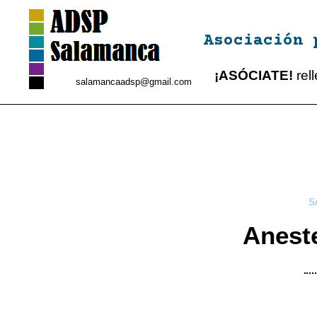
Asociación 
¡ASÓCIATE!
rel
salamancaadsp@gmail.com
S
Aneste