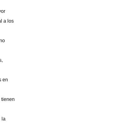
yor
l a los
ino
s,
s en
 tienen
 la