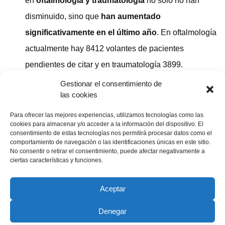
en
oftalmología y traumatología
no solo no han
disminuido, sino que
han aumentado
significativamente en el último año
. En oftalmología
actualmente hay 8412 volantes de pacientes
pendientes de citar y en traumatología 3899.
ADSP. Salamanca.
Gestionar el consentimiento de
las cookies
Compartir publicación
Para ofrecer las mejores experiencias, utilizamos tecnologías como las
cookies para almacenar y/o acceder a la información del dispositivo. El
consentimiento de estas tecnologías nos permitirá procesar datos como el
comportamiento de navegación o las identificaciones únicas en este sitio.
No consentir o retirar el consentimiento, puede afectar negativamente a
25 enero, 2026
ciertas características y funciones.
Aceptar
Denegar
Copyright © 2022 ADSP Salamanca. Todos los derechos