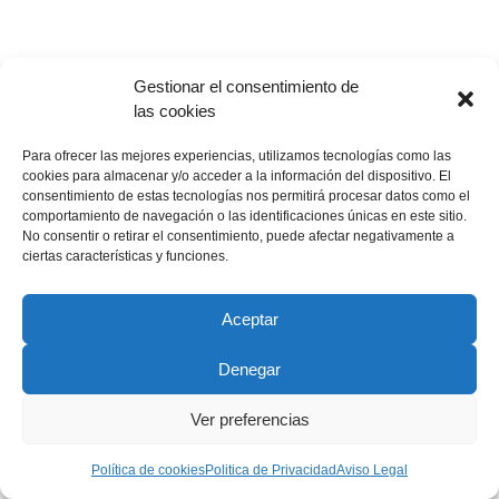
Gestionar el consentimiento de
las cookies
AÑO 1998
Para ofrecer las mejores experiencias, utilizamos tecnologías como las
cookies para almacenar y/o acceder a la información del dispositivo. El
consentimiento de estas tecnologías nos permitirá procesar datos como el
• JORNADAS: » LA SANIDAD PÚBLICA EN
comportamiento de navegación o las identificaciones únicas en este sitio.
No consentir o retirar el consentimiento, puede afectar negativamente a
SALAMANCA»
ciertas características y funciones.
MESA REDONDA: «Perspectivas de la Reforma Sanitaria»
Aceptar
PARTICIPANTES:
Denegar
– D. Enrique Castellón Leal
Ver preferencias
Subsecretario del Ministerio de Sanidad y Consumo
Política de cookies
Politica de Privacidad
Aviso Legal