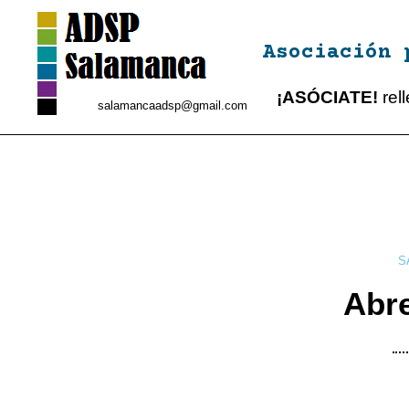
Asociación 
¡ASÓCIATE!
rel
salamancaadsp@gmail.com
S
Abre