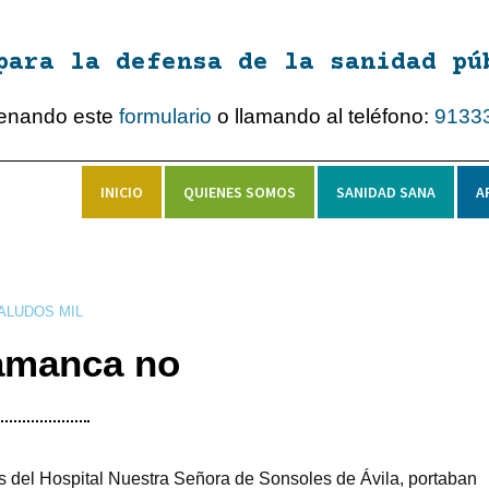
para la defensa de la sanidad pú
lenando este
formulario
o llamando al teléfono:
9133
INICIO
QUIENES SOMOS
SANIDAD SANA
A
ALUDOS MIL
amanca no
s del Hospital Nuestra Señora de Sonsoles de Ávila, portaban