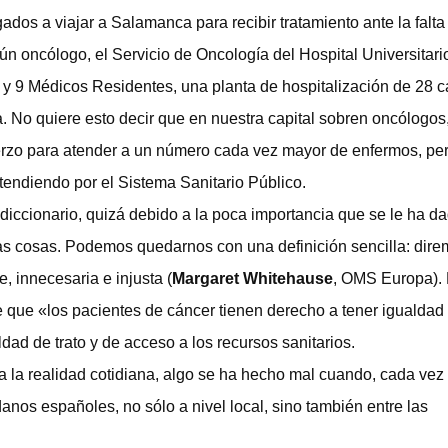
ados a viajar a Salamanca para recibir tratamiento ante la falta
ún oncólogo, el Servicio de Oncología del Hospital Universitari
y 9 Médicos Residentes, una planta de hospitalización de 28 
. No quiere esto decir que en nuestra capital sobren oncólogos,
zo para atender a un número cada vez mayor de enfermos, per
endiendo por el Sistema Sanitario Público.
l diccionario, quizá debido a la poca importancia que se le ha da
has cosas. Podemos quedarnos con una definición sencilla: dir
, innecesaria e injusta (
Margaret Whitehause
, OMS Europa). 
e que «los pacientes de cáncer tienen derecho a tener igualdad
ldad de trato y de acceso a los recursos sanitarios.
 a la realidad cotidiana, algo se ha hecho mal cuando, cada vez
anos españoles, no sólo a nivel local, sino también entre las