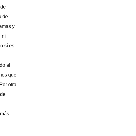
 de
o de
camas y
 ni
o sí es
do al
emos que
Por otra
 de
 más,