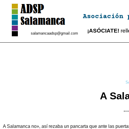
Asociación 
¡ASÓCIATE!
rel
salamancaadsp@gmail.com
S
A Sal
A Salamanca no», así rezaba un pancarta que ante las puerta