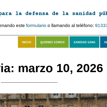
para la defensa de la sanidad pú
lenando este
formulario
o llamando al teléfono:
9133
INICIO
QUIENES SOMOS
SANIDAD SANA
A
ia: marzo 10, 2026