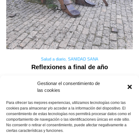
Salud a diario
,
SANIDAD SANA
Reflexiones a final de año
Gestionar el consentimiento de
las cookies
Reflexiones a final de año Estamos empezando un nuevo año, y
echando la vista atrás repaso lo que hemos vivido desde el 14
Para ofrecer las mejores experiencias, utilizamos tecnologías como las
de marzo. La sensación es que ha pasado mucho más tiempo
cookies para almacenar y/o acceder a la información del dispositivo. El
que los nueve meses trascurridos. Una semana después de
consentimiento de estas tecnologías nos permitirá procesar datos como el
empezar el confinamiento, enfermé por la COVID;
comportamiento de navegación o las identificaciones únicas en este sitio.
afortunadamente, tuve síntomas «leves», y ….
No consentir o retirar el consentimiento, puede afectar negativamente a
ciertas características y funciones.