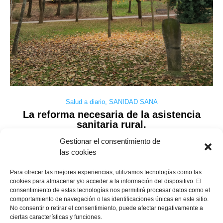
Salud a diario
,
SANIDAD SANA
La reforma necesaria de la asistencia
sanitaria rural.
Gestionar el consentimiento de
las cookies
«Tenemos una Sanidad muy buena… cuando podemos acceder
Para ofrecer las mejores experiencias, utilizamos tecnologías como las
a ella». Así resumía la situación un paciente dolido tras su
cookies para almacenar y/o acceder a la información del dispositivo. El
experiencia sanitaria para ser diagnosticado y tratado de una
consentimiento de estas tecnologías nos permitirá procesar datos como el
tumoración. «Ahora no tenemos médico fijo en el pueblo; cada
comportamiento de navegación o las identificaciones únicas en este sitio.
día viene uno que no conoce nuestros problemas, y tampoco se
No consentir o retirar el consentimiento, puede afectar negativamente a
sabe cuándo ni a qué ….
ciertas características y funciones.